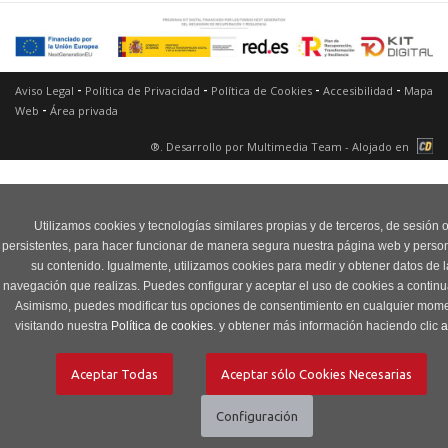
-
-
-
-
Aviso Legal
Política de Privacidad
Política de Cookies
Accesibilidad
Mapa
-
Web
Área privada
®. Desarrollo por
Multimedia Team
- Alojado en
Utilizamos cookies y tecnologías similares propias y de terceros, de sesión 
persistentes, para hacer funcionar de manera segura nuestra página web y person
su contenido. Igualmente, utilizamos cookies para medir y obtener datos de l
navegación que realizas. Puedes configurar y aceptar el uso de cookies a continu
Asimismo, puedes modificar tus opciones de consentimiento en cualquier mom
visitando nuestra
Política de cookies.
y obtener más información haciendo clic
a
ES